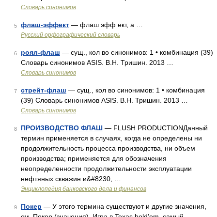
Словарь синонимов
флаш-эффект
— флаш эфф ект, а …
5
Русский орфографический словарь
роял-флаш
— сущ., кол во синонимов: 1 • комбинация (39)
6
Словарь синонимов ASIS. В.Н. Тришин. 2013 …
Словарь синонимов
стрейт-флаш
— сущ., кол во синонимов: 1 • комбинация
7
(39) Словарь синонимов ASIS. В.Н. Тришин. 2013 …
Словарь синонимов
ПРОИЗВОДСТВО ФЛАШ
— FLUSH PRODUCTIONДанный
8
термин применяется в случаях, когда не определены ни
продолжительность процесса производства, ни объем
производства; применяется для обозначения
неопределенности продолжительности эксплуатации
нефтяных скважин и&#8230; …
Энциклопедия банковского дела и финансов
Покер
— У этого термина существуют и другие значения,
9
см. Покер (значения). Игра в Texas hold’em, самый