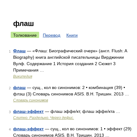
флаш
Толкование
Перевод
Книги
Флаш
— «Флаш: Биографический очерк» (англ. Flush: A
1
Biography) книга английской писательницы Вирджинии
Вулф. Содержание 1 История создания 2 Сюжет 3
Примечания …
Википедия
флаш
— сущ., кол во синонимов: 2 • комбинация (39) •
2
флэш (3) Словарь синонимов ASIS. В.Н. Тришин. 2013 …
Словарь синонимов
флаш-эффект
— флаш эффе/кт, флаш эффе/кта …
3
Слитно. Раздельно. Через дефис.
флаш-эффект
— сущ., кол во синонимов: 1 • эффект (29)
4
Словарь синонимов ASIS. В.Н. Тришин. 2013 …