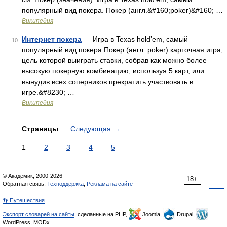
популярный вид покера. Покер (англ.&#160;poker)&#160; …
Википедия
Интернет покера
— Игра в Texas hold’em, самый
10
популярный вид покера Покер (англ. poker) карточная игра,
цель которой выиграть ставки, собрав как можно более
высокую покерную комбинацию, используя 5 карт, или
вынудив всех соперников прекратить участвовать в
игре.&#8230; …
Википедия
Страницы
Следующая
→
1
2
3
4
5
© Академик, 2000-2026
18+
Обратная связь:
Техподдержка
,
Реклама на сайте
👣 Путешествия
Экспорт словарей на сайты
, сделанные на PHP,
Joomla,
Drupal,
WordPress, MODx.